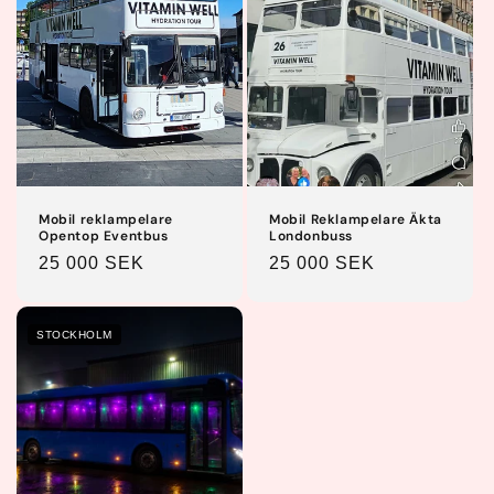
Mobil reklampelare
Mobil Reklampelare Äkta
Opentop Eventbus
Londonbuss
Ordinarie
25 000 SEK
Ordinarie
25 000 SEK
pris
pris
STOCKHOLM