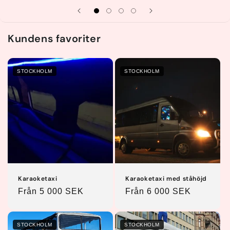
Kundens favoriter
STOCKHOLM
STOCKHOLM
Karaoketaxi
Karaoketaxi med ståhöjd
Ordinarie
Från 5 000 SEK
Ordinarie
Från 6 000 SEK
pris
pris
STOCKHOLM
STOCKHOLM