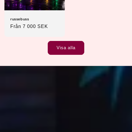
russebuss
Ordinarie
Från 7 000 SEK
pris
Visa alla